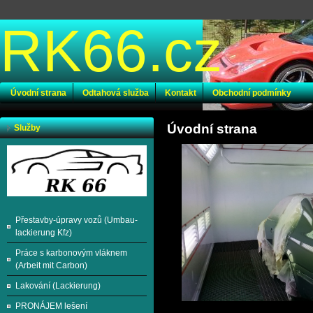
RK66.cz
Úvodní strana
Odtahová služba
Kontakt
Obchodní podmínky
Úvodní strana
Služby
Přestavby-úpravy vozů (Umbau-
lackierung Kfz)
Práce s karbonovým vláknem
(Arbeit mit Carbon)
Lakování (Lackierung)
PRONÁJEM lešení